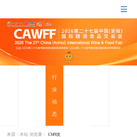
展
行
支
会
业
持
快
动
媒
讯
态
体
来源：本站
浏览量：
1349次