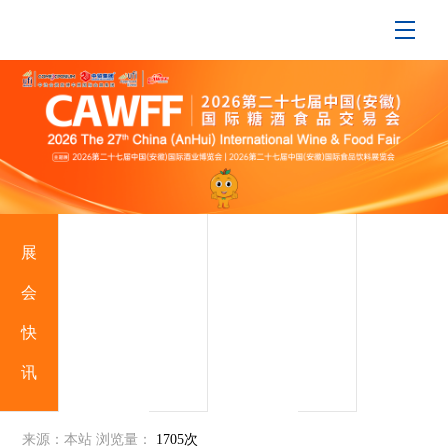
展
行
支
会
业
持
快
动
媒
讯
态
体
来源：本站
浏览量：
1705次