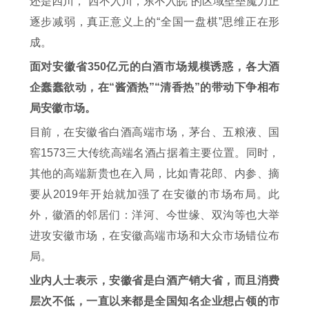
还是四川，“西不入川，东不入皖”的区域壁垒魔力正
逐步减弱，真正意义上的“全国一盘棋”思维正在形
成。
面对安徽省350亿元的白酒市场规模诱惑，各大酒
企蠢蠢欲动，在“酱酒热”“清香热”的带动下争相布
局安徽市场。
目前，在安徽省白酒高端市场，茅台、五粮液、国
窖1573三大传统高端名酒占据着主要位置。同时，
其他的高端新贵也在入局，比如青花郎、内参、摘
要从2019年开始就加强了在安徽的市场布局。此
外，徽酒的邻居们：洋河、今世缘、双沟等也大举
进攻安徽市场，在安徽高端市场和大众市场错位布
局。
业内人士表示，安徽省是白酒产销大省，而且消费
层次不低，一直以来都是全国知名企业想占领的市